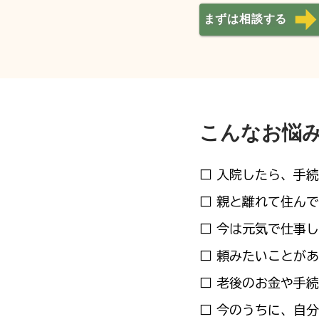
まずは相談する
こんなお悩
□ 入院したら、手
□ 親と離れて住ん
□ 今は元気で仕事
□ 頼みたいことが
□ 老後のお金や手
□ 今のうちに、自