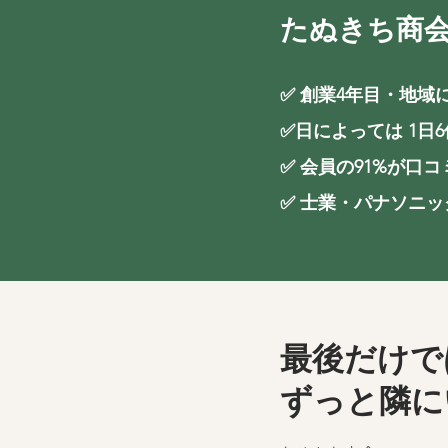
たぬきち商
✅ 創業4年目・地
✅日によっては 1
✅ 会員の91%が口
✅ 士業・パナソニ
最後だけで
ずっと隣に