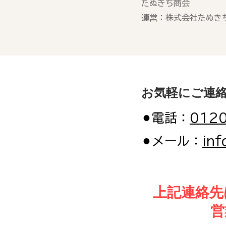
たぬきち商会
運営：株式会社たぬき
お気軽にご連
⚫︎電話：
0120
⚫︎メール：
inf
上記連絡先
営