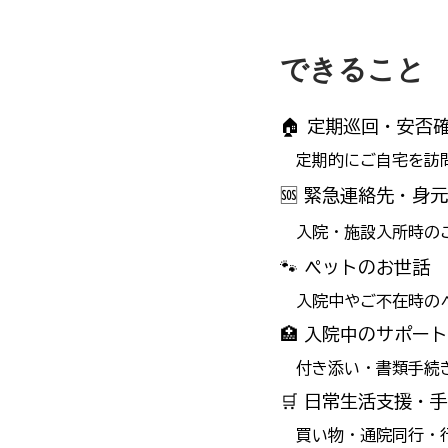
できること
🏠 定期巡回・安否
定期的にご自宅を訪問
🆘 緊急連絡先・身
入院・施設入所時のご
🐾 ペットのお世話
入院中やご不在時のペ
🏥 入院中のサポート
付き添い・書類手続き
🛒 日常生活支援・
買い物・通院同行・行