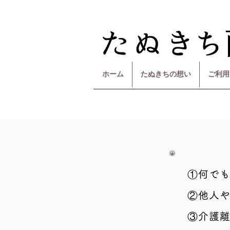
ホーム
たぬきちの想い
ご利用
①何で
②他人
③介護