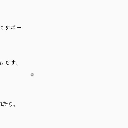
にサポー
ムです
。
れたり。