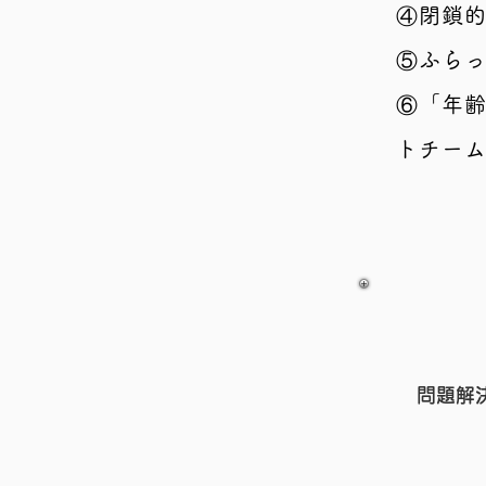
④閉鎖
⑤ふら
⑥「年
トチー
上記
問題解