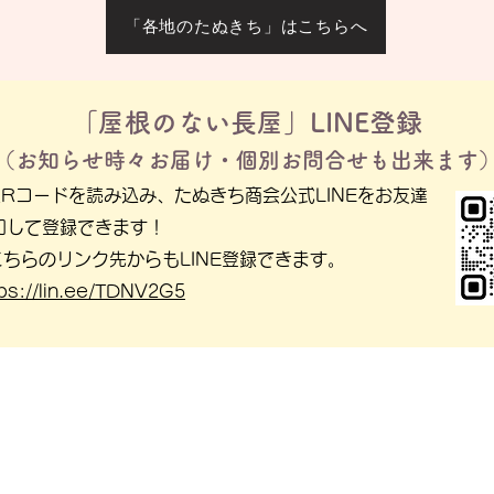
「各地のたぬきち」はこちらへ
「屋根のない長屋」LINE登録
（お知らせ時々お届け・個別お問合せも出来ます
︎QRコードを読み込み、
たぬきち商会公式LINEを
お友達
加して登録できます！
︎こちらのリンク先からもLINE登録できます。
tps://lin.ee/TDNV2G5
株式会社たぬきち商事
info@tanukichi.co.jp
​
特定商取引に基づく表記