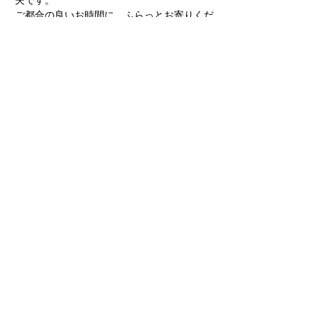
夫です。 
ご都合の良いお時間に、ふらっとお寄りくだ
さいねー。 
※特に予約は不要で直接お越しいただければ
大丈夫です。 　
事前に伝えたほうが気が楽という方は、参加
予定ですとメッセージを頂ければ十分です！
＜内容＞
 ・親戚のお家に寄った感じで、ゆるゆるダ
ラダラ思い思いに過ごしておしゃべりしたり
くつろいだりするお茶会です。
①越田シェフの料理堪能！
②松ぼっくりでツリーをつくろう！ 
③できるのか？シズラーのチーズトーストチ
ャレンジ 
④こたつdeみかん　食べ比べ 
⑤その他
お待ちしております。
Previous
Next