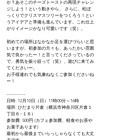
か？あそこのチーズトーストの再現チャレン
ジしよう！という動きやら、 さらに、松ぼ
っくりでクリスマスツリーをつくろう！とい
うアイデアと準備も進んでいます。これ仕上
がりイメージかなり可愛いです（笑）。
初めての場所はなかなか足を運びづらいと思
いますが、初参加の方々も、あったかい雰囲
気で良かったー！と言ってくださっているの
で、勇気を振り絞って（笑）、遊びに来てみ
てくださいー。
お子様連れでも気兼ねなくご参加くださいね
ー！
------------ 
日時: 12月10日（日）11時00分～16時 
場所: ひだまり片倉（横浜市神奈川区片倉１
丁目６−１６） 
参加費: 500円 (カフェ参加費、軽食やお茶や
お菓子あります) 
最初から最後までいらっしゃらなくても大丈