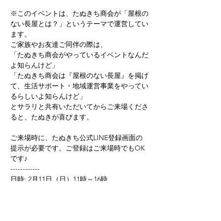
※このイベントは、たぬきち商会が「屋根の
ない長屋とは？」というテーマで運営してい
ます。
ご家族やお友達ご同伴の際は、
「たぬきち商会がやっているイベントなんだ
よ知らんけど」
「たぬきち商会は『屋根のない長屋』を掲げ
て、生活サポート・地域運営事業をやってい
るらしいよ知らんけど」
とサラリと共有いただいてからご来場くださ
ると、たぬきが喜びます。
ご来場時に、たぬきち公式LINE登録画面の
提示が必要です。ご登録はご来場時でもOK
です♪
------------
日時: 2月11日（日）11時～16時
場所: ひだまり片倉（横浜市神奈川区片倉１
丁目６−１６）
参加費: 500円（たぬきち公式LINE登録画面
の提示が必要です。ご登録はご来場時でも