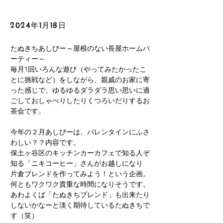
2024年1月18日
たぬきちあしびー～屋根のない長屋ホームパ
ーティー～
毎月1回いろんな遊び（やってみたかったこ
とに挑戦など）をしながら、親戚のお家に寄
った感じで、ゆるゆるダラダラ思い思いに過
ごしておしゃべりしたりくつろいだりするお
茶会です。
今年の２月あしびーは、バレンタインにふさ
わしい？？内容です。
保土ヶ谷区のキッチンカーカフェで知る人ぞ
知る「ニキコーヒー」さんがお越しになり
片倉ブレンドを作ってみよう！という企画。
何ともワクワク貴重な時間になりそうです。
あわよくば「たぬきちブレンド」も出来たり
しないかなーと淡く期待しているたぬきちで
す（笑）